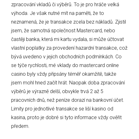
zpracování vkladů či výběrů. To je pro hráče velká
výhoda. Je však nutné mít na paměti, že to
neznamená, že je transakce zcela bez nákladů. Zjistil
jsem, že samotná společnost Mastercard, nebo
častěji banka, která mi kartu vydala, si může účtovat
vlastní poplatky za provedení hazardní transakce, což
bývá uvedeno v jejich obchodních podmínkách. Co
se týče rychlosti, mé vklady do mastercard online
casino byly vždy připsány téměř okamžitě, takže
jsem mohl hned začít hrát. Naopak doba zpracování
výběrů je výrazně delší, obvykle trvá 2 až 5
pracovních dnů, než peníze dorazí na bankovní účet.
Limity pro jednotlivé transakce se liší kasino od
kasina, proto je dobré si tyto informace vždy ověřit
předem.