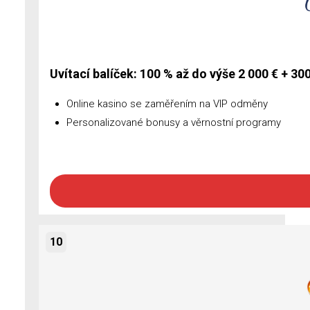
Uvítací balíček: 100 % až do výše 2 000 € + 30
Online kasino se zaměřením na VIP odměny
Personalizované bonusy a věrnostní programy