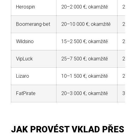
Herospin
20–2 000 €; okamžitě
20–2 0
Boomerang-bet
20–10 000 €; okamžitě
20–5 0
Wildsino
15–2 500 €; okamžitě
25–2 5
VipLuck
25–7 500 €; okamžitě
25–5 0
Lizaro
10–1 500 €; okamžitě
20–1 5
FatPirate
20–3 000 €; okamžitě
30–2 0
JAK PROVÉST VKLAD PŘES