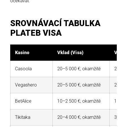
očekávat.
SROVNÁVACÍ TABULKA
PLATEB VISA
Kasino
Vklad (Visa)
Výběr
Casoola
20–5 000 €; okamžitě
20–2 3
Vegashero
20–5 000 €; okamžitě
20–4 0
BetAlice
10–2 500 €; okamžitě
10–2 0
Tikitaka
20–4 000 €; okamžitě
30–2 0