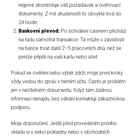
nejprve zkontroluje váš požadavek a ověřovací
dokumenty. Z mé zkušenosti to obvykle trvá do
24 hodin.
Bankovní převod:
Po schválení casinem přichází
na řadu samotná transakce. Ta může v závislosti
na bance trvat další 2–5 pracovních dnů, než se
peníze připíší na vaši kartu nebo účet.
Pokud se ověření nebo výběr zdrží, moje první kroky
vždy vedou do zpráv v herním účtu. Často je problém
jen v nečitelném dokumentu. Když tam žádnou
informaci nenajdu, bez váhání kontaktuji zákaznickou
podporu.
Moje doporučení: Ještě před provedením prvního
vkladu si v sekci pokladny nebo v obchodních