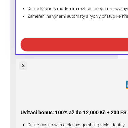
Online kasino s moderním rozhraním optimalizovaným
Zaměření na výherní automaty a rychlý přístup ke hř
Uvítací bonus: 100% až do 12,000 Kč + 200 FS
Online casino with a classic gambling-style identity