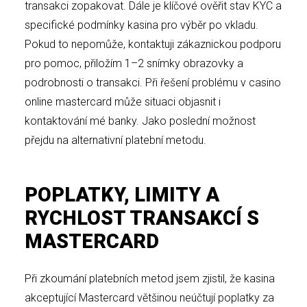
transakci zopakovat. Dále je klíčové ověřit stav KYC a
specifické podmínky kasina pro výběr po vkladu.
Pokud to nepomůže, kontaktuji zákaznickou podporu
pro pomoc, přiložím 1–2 snímky obrazovky a
podrobnosti o transakci. Při řešení problému v casino
online mastercard může situaci objasnit i
kontaktování mé banky. Jako poslední možnost
přejdu na alternativní platební metodu.
POPLATKY, LIMITY A
RYCHLOST TRANSAKCÍ S
MASTERCARD
Při zkoumání platebních metod jsem zjistil, že kasina
akceptující Mastercard většinou neúčtují poplatky za