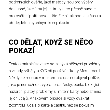
podmínkách ověřte, jaké metody jsou pro výběry
dostupné, jaké jsou jejich limity a co přesně budete
pro ověření potřebovat. Ušetříte si tak spoustu času a
předejdete zbytečným komplikacím.
CO DĚLAT, KDYŽ SE NĚCO
POKAZÍ
Tento kontrolní seznam se zabývá běžnými problémy
s vklady, výběry a KYC při používání karty Mastercard.
Někdy se mohou v mastercard casino objevit potíže,
jako je nemožnost vybrat prostředky, banka blokující
hazardní platby, problémy s limitem karty nebo změna
jejích údajů. V takovém případě si vždy dvakrát
zkontroluji údaje o kartě a částku, než se pokusím