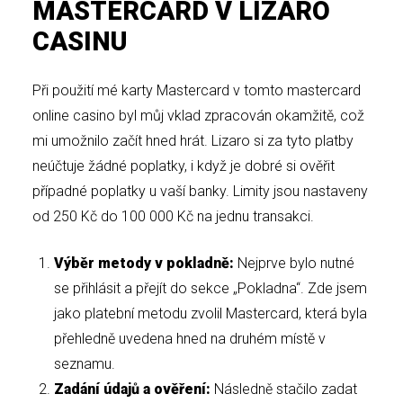
MASTERCARD V LIZARO
CASINU
Při použití mé karty Mastercard v tomto mastercard
online casino byl můj vklad zpracován okamžitě, což
mi umožnilo začít hned hrát. Lizaro si za tyto platby
neúčtuje žádné poplatky, i když je dobré si ověřit
případné poplatky u vaší banky. Limity jsou nastaveny
od 250 Kč do 100 000 Kč na jednu transakci.
Výběr metody v pokladně:
Nejprve bylo nutné
se přihlásit a přejít do sekce „Pokladna“. Zde jsem
jako platební metodu zvolil Mastercard, která byla
přehledně uvedena hned na druhém místě v
seznamu.
Zadání údajů a ověření:
Následně stačilo zadat