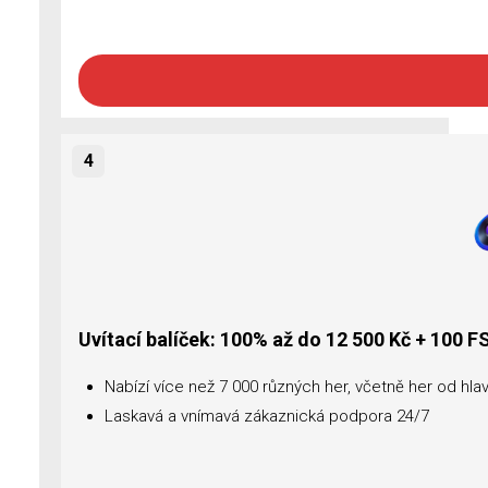
Uvítací balíček: 100% až do 12 500 Kč + 100 
Nabízí více než 7 000 různých her, včetně her od hla
Laskavá a vnímavá zákaznická podpora 24/7