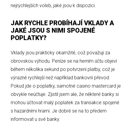
nejrychlejších voleb, jaké jsou k dispozici.
JAK RYCHLE PROBÍHAJÍ VKLADY A
JAKÉ JSOU S NIMI SPOJENÉ
POPLATKY?
Vklady jsou prakticky okamžité, což považuji za
obrovskou výhodu. Peníze se na herním účtu objeví
během několika sekund po potvrzení platby, což je
výrazně rychlejší než například bankovní převod.
Pokud jde o poplatky, samotné casino mastercard je
obvykle neúčtuje. Zjistil jsem ale, že některé banky si
mohou účtovat malý poplatek za transakce spojené
s hazardními hrami. Je dobré se na to předem
informovat u své banky.