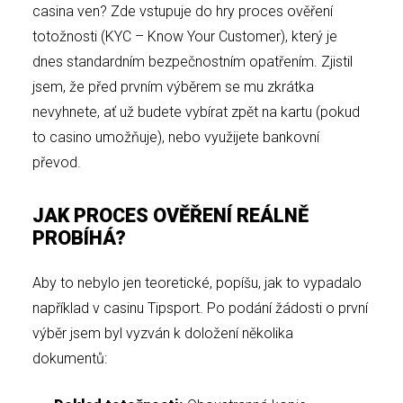
casina ven? Zde vstupuje do hry proces ověření
totožnosti (KYC – Know Your Customer), který je
dnes standardním bezpečnostním opatřením. Zjistil
jsem, že před prvním výběrem se mu zkrátka
nevyhnete, ať už budete vybírat zpět na kartu (pokud
to casino umožňuje), nebo využijete bankovní
převod.
JAK PROCES OVĚŘENÍ REÁLNĚ
PROBÍHÁ?
Aby to nebylo jen teoretické, popíšu, jak to vypadalo
například v casinu Tipsport. Po podání žádosti o první
výběr jsem byl vyzván k doložení několika
dokumentů: