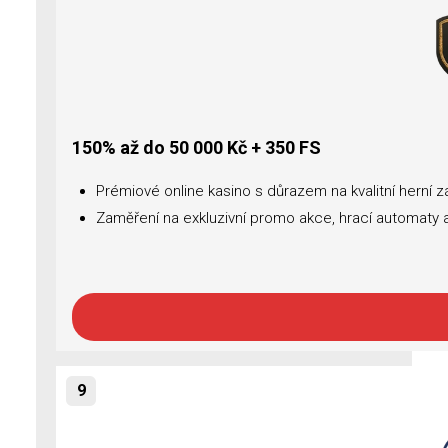
150% až do 50 000 Kč + 350 FS
Prémiové online kasino s důrazem na kvalitní herní zá
Zaměření na exkluzivní promo akce, hrací automaty